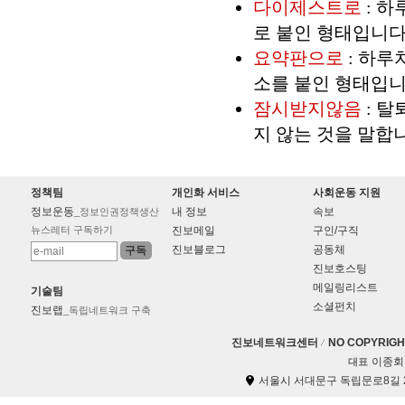
다이제스트로
: 하
로 붙인 형태입니다
요약판으로
: 하루
소를 붙인 형태입니
잠시받지않음
: 
지 않는 것을 말합
정책팀
개인화 서비스
사회운동 지원
정보운동
내 정보
속보
_정보인권정책생산
뉴스레터 구독하기
진보메일
구인/구직
진보블로그
공동체
진보호스팅
메일링리스트
기술팀
소셜펀치
진보랩
_독립네트워크 구축
진보네트워크센터
NO COPYRIGHT
이종회
대표
서울시 서대문구 독립문로8길 2